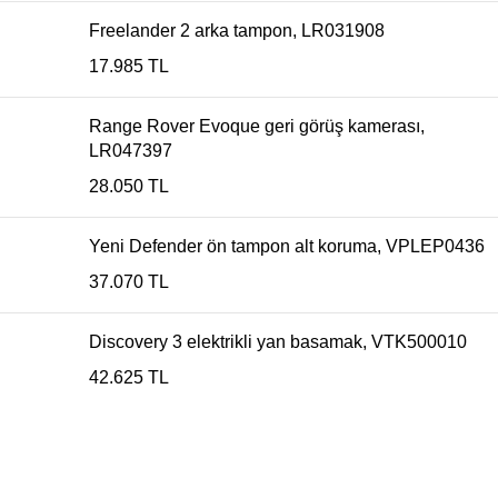
Freelander 2 arka tampon, LR031908
17.985
TL
Range Rover Evoque geri görüş kamerası,
LR047397
28.050
TL
Yeni Defender ön tampon alt koruma, VPLEP0436
37.070
TL
Discovery 3 elektrikli yan basamak, VTK500010
42.625
TL