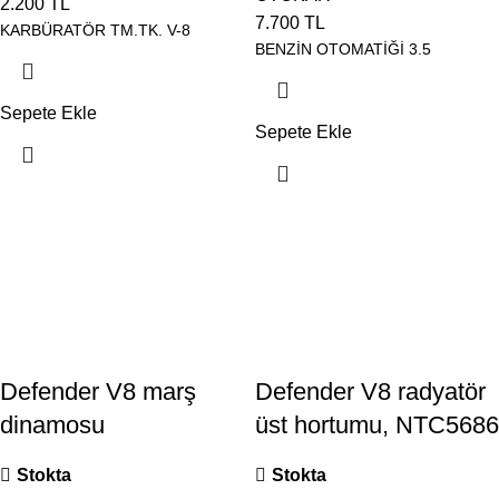
2.200
TL
7.700
TL
KARBÜRATÖR TM.TK. V-8
BENZİN OTOMATİĞİ 3.5
Sepete Ekle
Sepete Ekle
Defender V8 marş
Defender V8 radyatör
dinamosu
üst hortumu, NTC5686
Stokta
Stokta