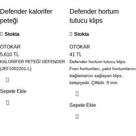
Defender kalorifer
Defender hortum
peteği
tutucu klips
Stokta
Stokta
OTOKAR
OTOKAR
5.610
TL
41
TL
KALORİFER PETEĞİ DEFENDER
Defender hortum tutucu klips.
(JEF1002201-L)
Fren hortumları, yakıt hortumlarını
bağlamanızı sağlayan klips,
kelepçedir. Çiftlidir. 9 mm
çapındadır. Parça kodu NRC5415
Sepete Ekle
Yerli,
Sepete Ekle