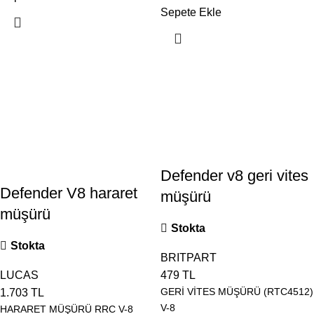
Sepete Ekle
Defender v8 geri vites
Defender V8 hararet
müşürü
müşürü
Stokta
Stokta
BRITPART
LUCAS
479
TL
GERİ VİTES MÜŞÜRÜ (RTC4512)
1.703
TL
V-8
HARARET MÜŞÜRÜ RRC V-8