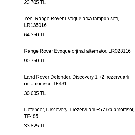
23.705
TL
Yeni Range Rover Evoque arka tampon seti,
LR135016
64.350
TL
Range Rover Evoque orjinal alternatör, LR028116
90.750
TL
Land Rover Defender, Discovery 1 +2, rezervuarlı
ön amortisör, TF481
30.635
TL
Defender, Discovery 1 rezervuarlı +5 arka amortisör,
TF485
33.825
TL