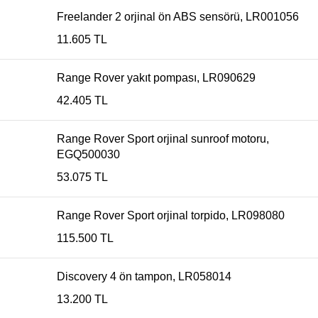
Freelander 2 orjinal ön ABS sensörü, LR001056
11.605
TL
Range Rover yakıt pompası, LR090629
42.405
TL
Range Rover Sport orjinal sunroof motoru,
EGQ500030
53.075
TL
Range Rover Sport orjinal torpido, LR098080
115.500
TL
Discovery 4 ön tampon, LR058014
13.200
TL