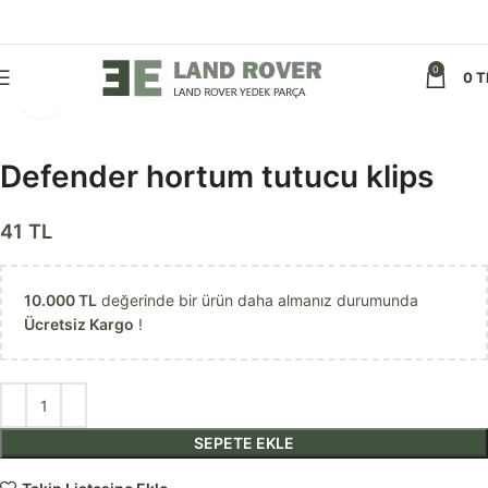
0
0
T
Görseli daha büyük görüntüle
Defender hortum tutucu klips
41
TL
10.000
TL
değerinde bir ürün daha almanız durumunda
Ücretsiz Kargo
!
SEPETE EKLE