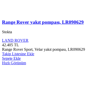
Range Rover yakıt pompası, LR090629
Stokta
LAND ROVER
42.405
TL
Range Rover Sport, Velar yakıt pompası, LR090629
Takip Listesine Ekle
Sepete Ekle
Hızlı Görünüm