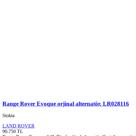
Range Rover Evoque orjinal alternatör, LR028116
Stokta
LAND ROVER
90.750
TL