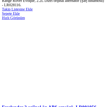
Range Rover Evoque, 2.2L Dizel orijinal alternatör (Şarj dinamosu)
- LR028116.
Takip Listesine Ekle
Sepete Ekle
Hızlı Görünüm