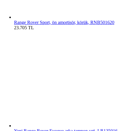
Range Rover Sport, ön amortisör, körük, RNB501620
23.705
TL
Yeni Range Rover Evoque arka tampon seti, LR135016