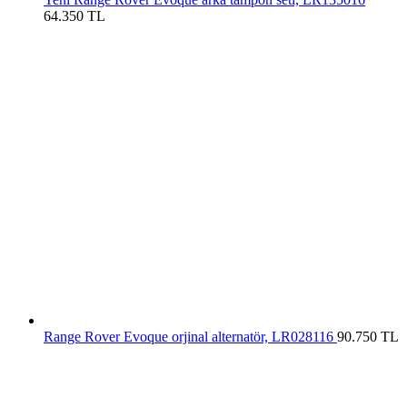
64.350
TL
Range Rover Evoque orjinal alternatör, LR028116
90.750
TL