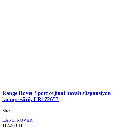
Range Rover Sport orjinal havalı süspansiyon
kompresörü, LR172657
Stokta
LAND ROVER
112.200
TL