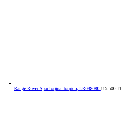
Range Rover Sport orjinal torpido, LR098080
115.500
TL