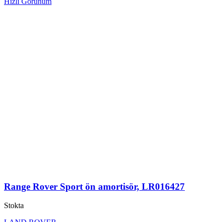
Hızlı Görünüm
Range Rover Sport ön amortisör, LR016427
Stokta