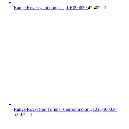
Range Rover yakıt pompası, LR090629
42.405
TL
Range Rover Sport orjinal sunroof motoru, EGQ500030
53.075
TL