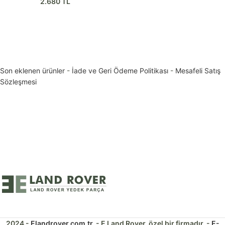
2.680
TL
Son eklenen ürünler
-
İade ve Geri Ödeme Politikası
-
Mesafeli Satış
Sözleşmesi
2024 -
Elandrover.com.tr
. - E Land Rover, özel bir firmadır. -
E-