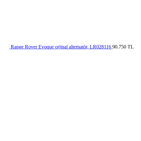
Range Rover Evoque orjinal alternatör, LR028116
90.750
TL