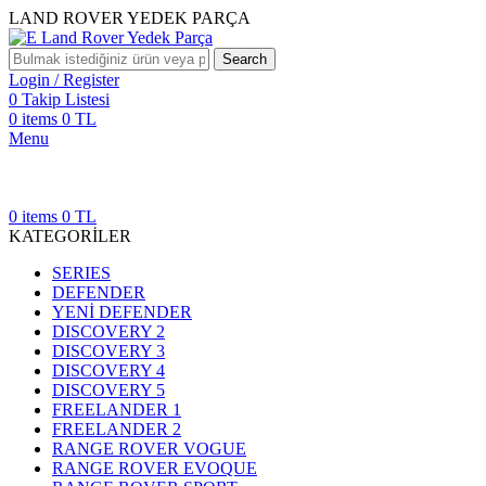
LAND ROVER YEDEK PARÇA
Search
Login / Register
0
Takip Listesi
0
items
0
TL
Menu
0
items
0
TL
KATEGORİLER
SERIES
DEFENDER
YENİ DEFENDER
DISCOVERY 2
DISCOVERY 3
DISCOVERY 4
DISCOVERY 5
FREELANDER 1
FREELANDER 2
RANGE ROVER VOGUE
RANGE ROVER EVOQUE