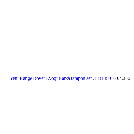
Yeni Range Rover Evoque arka tampon seti, LR135016
64.350