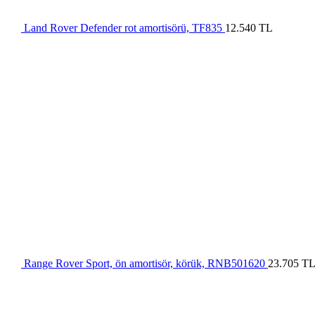
Land Rover Defender rot amortisörü, TF835
12.540
TL
Range Rover Sport, ön amortisör, körük, RNB501620
23.705
T