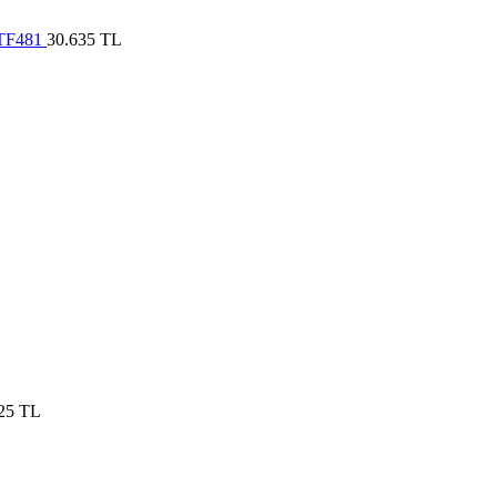
, TF481
30.635
TL
825
TL