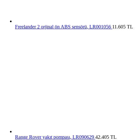
Freelander 2 orjinal ön ABS sensörü, LR001056
11.605
TL
Range Rover yakıt pompası, LR090629
42.405
TL