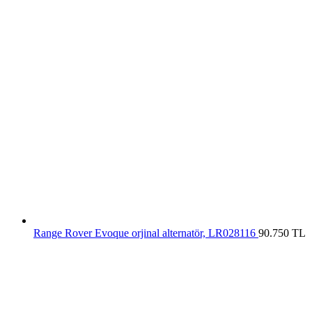
Range Rover Evoque orjinal alternatör, LR028116
90.750
TL