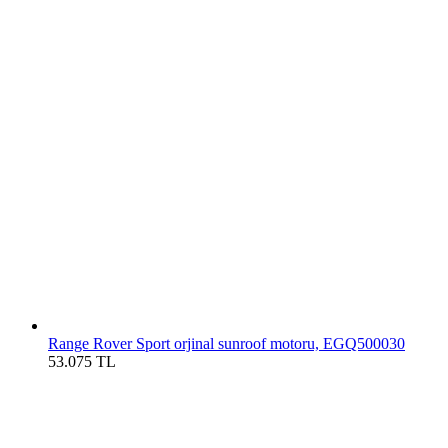
Range Rover Sport orjinal sunroof motoru, EGQ500030
53.075
TL