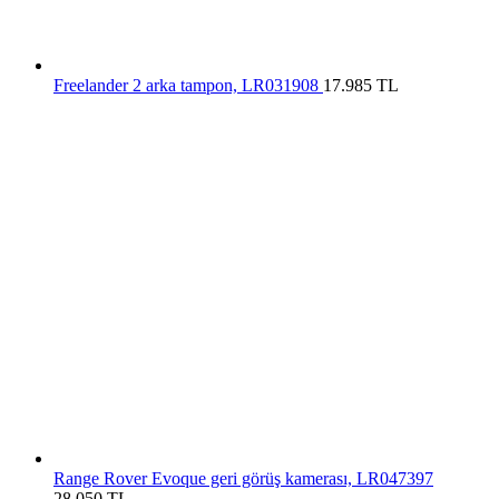
Freelander 2 arka tampon, LR031908
17.985
TL
Range Rover Evoque geri görüş kamerası, LR047397
28.050
TL