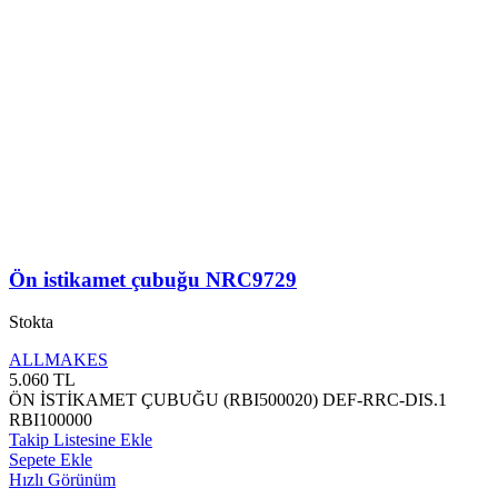
Ön istikamet çubuğu NRC9729
Stokta
ALLMAKES
5.060
TL
ÖN İSTİKAMET ÇUBUĞU (RBI500020) DEF-RRC-DIS.1
RBI100000
Takip Listesine Ekle
Sepete Ekle
Hızlı Görünüm