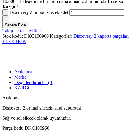
10.000
TL
değerinde bir ürün daha almanız durumunda
Ücretsiz
Kargo
!
Discovery 2 orjinal silecek adet
Sepete Ekle
Takip Listesine Ekle
Stok kodu:
DKC100960
Kategoriler:
Discovery 2 kaporta parçaları
,
ELEKTRİK
Açıklama
Marka
Değerlendirmeler (0)
KARGO
Açıklama
Discovery 2 orjinal sileceki silgi süpürgesi.
Sağ ve sol silecek olarak uyumludur.
Parça kodu DKC100960