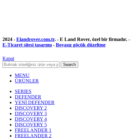
2024 -
Elandrover.com.tr
. - E Land Rover, özel bir firmadır. -
E-Ticaret sitesi tasarımı
-
Boyasız göçük düzeltme
Kapat
Search
MENU
ÜRÜNLER
SERIES
DEFENDER
YENİ DEFENDER
DISCOVERY 2
DISCOVERY 3
DISCOVERY 4
DISCOVERY 5
FREELANDER 1
FREELANDER 2