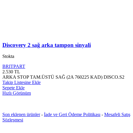
Discovery 2 sağ arka tampon sinyali
Stokta
BRITPART
2.530
TL
ARKA STOP TAM.ÜSTÜ SAĞ (2A 760225 KAD) DISCO.S2
Takip Listesine Ekle
Sepete Ekle
Hızlı Görünüm
Son eklenen ürünler
-
İade ve Geri Ödeme Politikası
-
Mesafeli Satış
Sözleşmesi