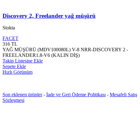
Discovery 2, Freelander yağ müşürü
Stokta
FACET
316
TL
YAĞ MÜŞÜRÜ (MDV100080L) V-8 NRR-DISCOVERY 2 -
FREELANDER1.8-V6 (KALIN DİŞ)
Takip Listesine Ekle
Sepete Ekle
Hızlı Görünüm
Son eklenen ürünler
-
İade ve Geri Ödeme Politikası
-
Mesafeli Satış
Sözleşmesi