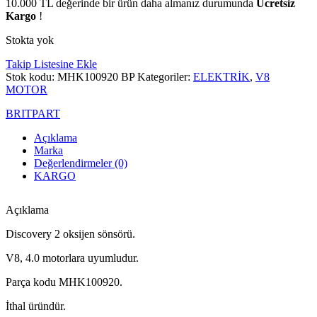
10.000
TL
değerinde bir ürün daha almanız durumunda
Ücretsiz
Kargo
!
Stokta yok
Takip Listesine Ekle
Stok kodu:
MHK100920 BP
Kategoriler:
ELEKTRİK
,
V8
MOTOR
BRITPART
Açıklama
Marka
Değerlendirmeler (0)
KARGO
Açıklama
Discovery 2 oksijen sönsörü.
V8, 4.0 motorlara uyumludur.
Parça kodu MHK100920.
İthal üründür.