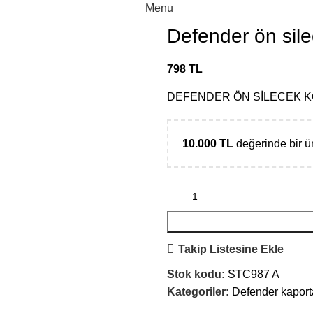
Menu
Defender ön sile
798
TL
DEFENDER ÖN SİLECEK K
10.000
TL
değerinde bir 
Takip Listesine Ekle
Stok kodu:
STC987 A
Kategoriler:
Defender kaport