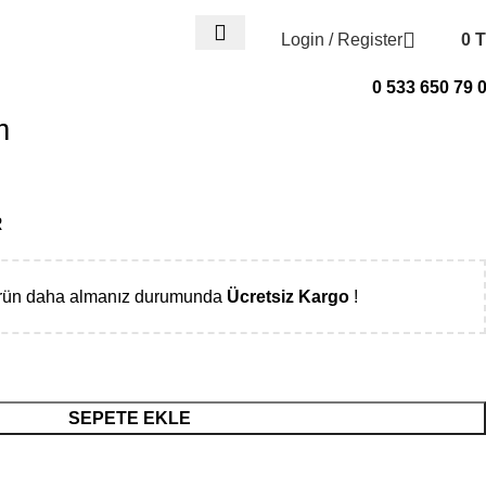
Login / Register
0
T
0
items
0 533 650 79 
m
R
ürün daha almanız durumunda
Ücretsiz Kargo
!
SEPETE EKLE