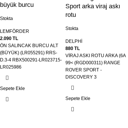
büyük burcu
Sport arka viraj askı
rotu
Stokta
Stokta
LEMFÖRDER
2.090
TL
DELPHİ
ÖN SALINCAK BURCU ALT
880
TL
(BÜYÜK) (LR055291) RRS-
VİRAJ ASKI ROTU ARKA (6A
D.3-4 RBX500291-LR023715-
99< (RGD000311) RANGE
LR025986
ROVER SPORT -
DISCOVERY 3
Sepete Ekle
Sepete Ekle