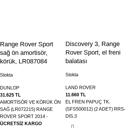
Discovery 3, Range
Range Rover Sport
Rover Sport, el freni
sağ ön amortisör,
balatası
körük, LR087084
Stokta
Stokta
LAND ROVER
DUNLOP
11.660
TL
31.625
TL
EL FREN PAPUÇ TK.
AMORTİSÖR VE KÖRÜK ÖN
(SFS500012) (2 ADET) RRS-
SAĞ (LR072215) RANGE
DIS.3
ROVER SPORT 2014 -
ÜCRETSİZ KARGO