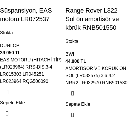
Süspansiyon, EAS
Range Rover L322
motoru LR072537
Sol ön amortisör ve
körük RNB501550
Stokta
Stokta
DUNLOP
39.050
TL
BWI
EAS MOTORU (HITACHİ TİP)
44.000
TL
(LR023964) RRS-DIS.3-4
AMORTİSÖR VE KÖRÜK ÖN
LR015303 LR045251
SOL (LR032575) 3.6-4.2
LR023964 RQG500090
NRR2 LR032570 RNB501530
Sepete Ekle
Sepete Ekle