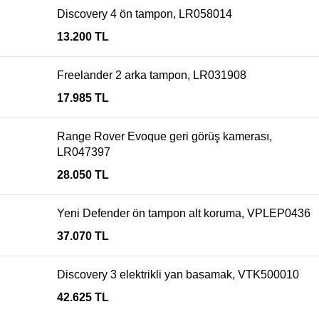
Discovery 4 ön tampon, LR058014
13.200
TL
Freelander 2 arka tampon, LR031908
17.985
TL
Range Rover Evoque geri görüş kamerası,
LR047397
28.050
TL
Yeni Defender ön tampon alt koruma, VPLEP0436
37.070
TL
Discovery 3 elektrikli yan basamak, VTK500010
42.625
TL