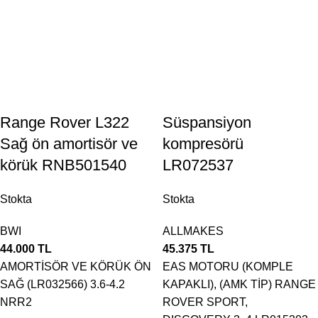
Range Rover L322
Süspansiyon
Sağ ön amortisör ve
kompresörü
körük RNB501540
LR072537
Stokta
Stokta
BWI
ALLMAKES
44.000
TL
45.375
TL
AMORTİSÖR VE KÖRÜK ÖN
EAS MOTORU (KOMPLE
SAĞ (LR032566) 3.6-4.2
KAPAKLI), (AMK TİP) RANGE
NRR2
ROVER SPORT,