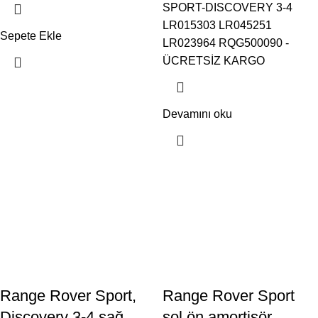
SPORT-DISCOVERY 3-4
LR015303 LR045251
Sepete Ekle
LR023964 RQG500090 -
ÜCRETSİZ KARGO
Devamını oku
Range Rover Sport,
Range Rover Sport
Discovery 3-4 sağ
sol ön amortisör,