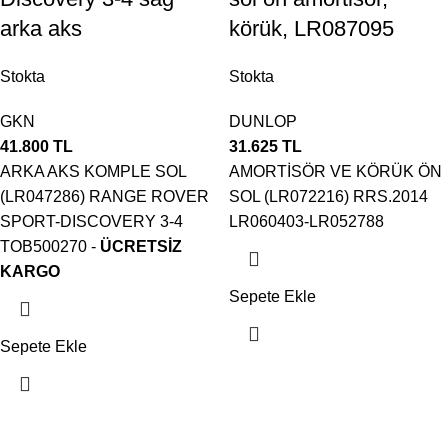
arka aks
körük, LR087095
Stokta
Stokta
GKN
DUNLOP
41.800
TL
31.625
TL
ARKA AKS KOMPLE SOL
AMORTİSÖR VE KÖRÜK ÖN
(LR047286) RANGE ROVER
SOL (LR072216) RRS.2014
SPORT-DISCOVERY 3-4
LR060403-LR052788
TOB500270 -
ÜCRETSİZ
KARGO
Sepete Ekle
Sepete Ekle