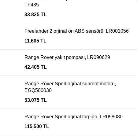
TF485
33.825
TL
Freelander 2 orjinal ön ABS sensörü, LR001056
11.605
TL
Range Rover yakıt pompası, LR090629
42.405
TL
Range Rover Sport orjinal sunroof motoru,
EGQ500030
53.075
TL
Range Rover Sport orjinal torpido, LR098080
115.500
TL