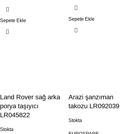
Sepete Ekle
Sepete Ekle
Land Rover sağ arka
Arazi şanzıman
porya taşıyıcı
takozu LR092039
LR045822
Stokta
Stokta
EUROSPARE