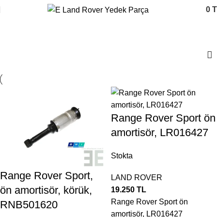
0
T
ALT TAKIM
Range Rover Sport ön
amortisör, LR016427
Stokta
Range Rover Sport,
LAND ROVER
ön amortisör, körük,
19.250
TL
Range Rover Sport ön
RNB501620
amortisör, LR016427