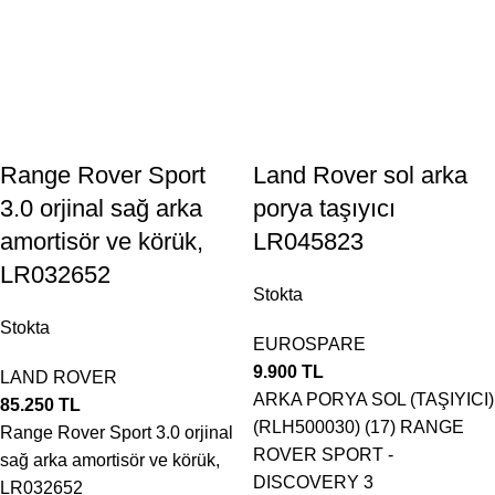
Range Rover Sport
Land Rover sol arka
3.0 orjinal sağ arka
porya taşıyıcı
amortisör ve körük,
LR045823
LR032652
Stokta
Stokta
EUROSPARE
9.900
TL
LAND ROVER
ARKA PORYA SOL (TAŞIYICI)
85.250
TL
(RLH500030) (17) RANGE
Range Rover Sport 3.0 orjinal
ROVER SPORT -
sağ arka amortisör ve körük,
DISCOVERY 3
LR032652