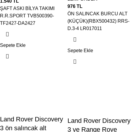
1.540
TL
976
TL
ŞAFT ASKI BİLYA TAKIMI
ÖN SALINCAK BURCU ALT
R.R.SPORT TVB500390-
(KÜÇÜK)(RBX500432) RRS-
TF2427-DA2427
D.3-4 LR017011
Sepete Ekle
Sepete Ekle
Land Rover Discovery
Land Rover Discovery
3 ön salıncak alt
3 ve Range Rove