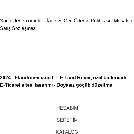
Son eklenen ürünler
-
İade ve Geri Ödeme Politikası
-
Mesafeli
Satış Sözleşmesi
2024 -
Elandrover.com.tr
. - E Land Rover, özel bir firmadır. -
E-Ticaret sitesi tasarımı
-
Boyasız göçük düzeltme
HESABIM
SEPETİM
KATALOG