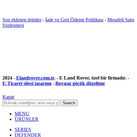
Son eklenen ürünler
-
İade ve Geri Ödeme Politikası
-
Mesafeli Satış
Sözleşmesi
2024 -
Elandrover.com.tr
. - E Land Rover, özel bir firmadır. -
E-Ticaret sitesi tasarımı
-
Boyasız göçük düzeltme
Kapat
Search
MENU
ÜRÜNLER
SERIES
DEFENDER