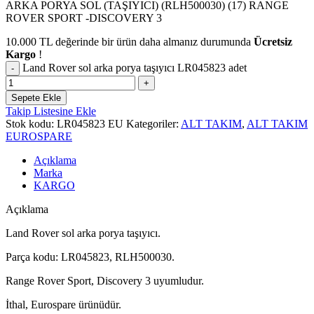
ARKA PORYA SOL (TAŞIYICI) (RLH500030) (17) RANGE
ROVER SPORT -DISCOVERY 3
10.000
TL
değerinde bir ürün daha almanız durumunda
Ücretsiz
Kargo
!
Land Rover sol arka porya taşıyıcı LR045823 adet
Sepete Ekle
Takip Listesine Ekle
Stok kodu:
LR045823 EU
Kategoriler:
ALT TAKIM
,
ALT TAKIM
EUROSPARE
Açıklama
Marka
KARGO
Açıklama
Land Rover sol arka porya taşıyıcı.
Parça kodu: LR045823, RLH500030.
Range Rover Sport, Discovery 3 uyumludur.
İthal, Eurospare ürünüdür.