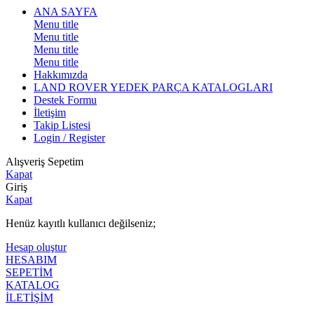
ANA SAYFA
Menu title
Menu title
Menu title
Menu title
Hakkımızda
LAND ROVER YEDEK PARÇA KATALOGLARI
Destek Formu
İletişim
Takip Listesi
Login / Register
Alışveriş Sepetim
Kapat
Giriş
Kapat
Henüz kayıtlı kullanıcı değilseniz;
Hesap oluştur
HESABIM
SEPETİM
KATALOG
İLETİŞİM