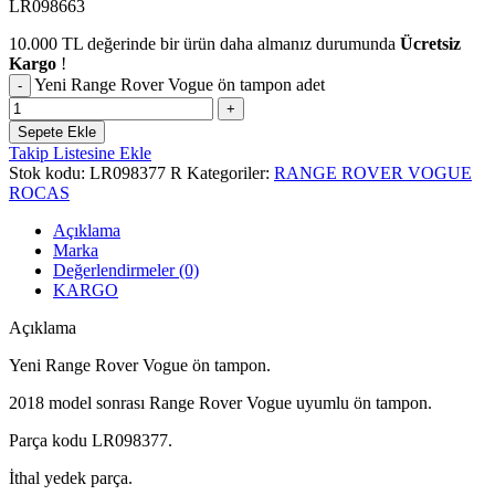
LR098663
10.000
TL
değerinde bir ürün daha almanız durumunda
Ücretsiz
Kargo
!
Yeni Range Rover Vogue ön tampon adet
Sepete Ekle
Takip Listesine Ekle
Stok kodu:
LR098377 R
Kategoriler:
RANGE ROVER VOGUE
ROCAS
Açıklama
Marka
Değerlendirmeler (0)
KARGO
Açıklama
Yeni Range Rover Vogue ön tampon.
2018 model sonrası Range Rover Vogue uyumlu ön tampon.
Parça kodu LR098377.
İthal yedek parça.