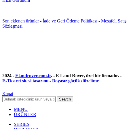
Hızlı Görünüm
Son eklenen ürünler
-
İade ve Geri Ödeme Politikası
-
Mesafeli Satış
Sözleşmesi
2024 -
Elandrover.com.tr
. - E Land Rover, özel bir firmadır. -
E-Ticaret sitesi tasarımı
-
Boyasız göçük düzeltme
Kapat
Search
MENU
ÜRÜNLER
SERIES