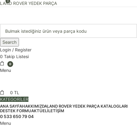
0
LAND ROVER YEDEK PARÇA
Search
Login / Register
0
Takip Listesi
0
Menu
0
TL
KATEGORİLER
ANA SAYFA
HAKKIMIZDA
LAND ROVER YEDEK PARÇA KATALOGLARI
DESTEK FORMU
AKTÜEL
İLETIŞIM
0 533 650 79 04
Menu