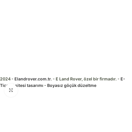
2024 -
Elandrover.com.tr
. - E Land Rover, özel bir firmadır. -
E-
Ticaret sitesi tasarımı
-
Boyasız göçük düzeltme
Görseli daha büyük görüntüle