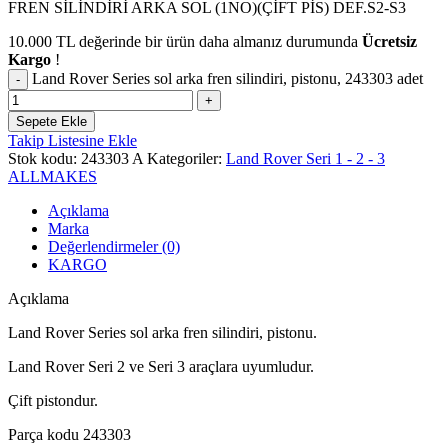
FREN SİLİNDİRİ ARKA SOL (1NO)(ÇİFT PİS) DEF.S2-S3
10.000
TL
değerinde bir ürün daha almanız durumunda
Ücretsiz
Kargo
!
Land Rover Series sol arka fren silindiri, pistonu, 243303 adet
Sepete Ekle
Takip Listesine Ekle
Stok kodu:
243303 A
Kategoriler:
Land Rover Seri 1 - 2 - 3
ALLMAKES
Açıklama
Marka
Değerlendirmeler (0)
KARGO
Açıklama
Land Rover Series sol arka fren silindiri, pistonu.
Land Rover Seri 2 ve Seri 3 araçlara uyumludur.
Çift pistondur.
Parça kodu 243303