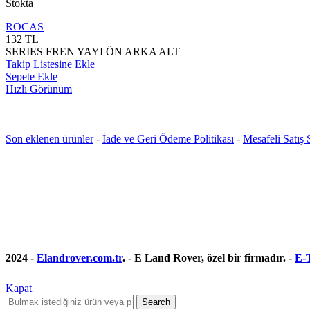
Stokta
ROCAS
132
TL
SERIES FREN YAYI ÖN ARKA ALT
Takip Listesine Ekle
Sepete Ekle
Hızlı Görünüm
Son eklenen ürünler
-
İade ve Geri Ödeme Politikası
-
Mesafeli Satış
2024 -
Elandrover.com.tr
. - E Land Rover, özel bir firmadır. -
E-T
Kapat
Search