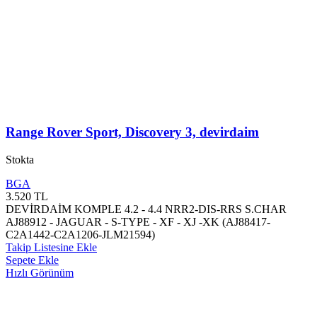
Range Rover Sport, Discovery 3, devirdaim
Stokta
BGA
3.520
TL
DEVİRDAİM KOMPLE 4.2 - 4.4 NRR2-DIS-RRS S.CHAR
AJ88912 - JAGUAR - S-TYPE - XF - XJ -XK (AJ88417-
C2A1442-C2A1206-JLM21594)
Takip Listesine Ekle
Sepete Ekle
Hızlı Görünüm