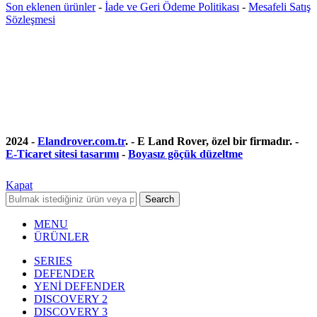
Son eklenen ürünler
-
İade ve Geri Ödeme Politikası
-
Mesafeli Satış
Sözleşmesi
2024 -
Elandrover.com.tr
. - E Land Rover, özel bir firmadır. -
E-Ticaret sitesi tasarımı
-
Boyasız göçük düzeltme
Kapat
Search
MENU
ÜRÜNLER
SERIES
DEFENDER
YENİ DEFENDER
DISCOVERY 2
DISCOVERY 3