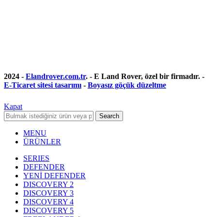
2024 -
Elandrover.com.tr
. - E Land Rover, özel bir firmadır. -
E-Ticaret sitesi tasarımı
-
Boyasız göçük düzeltme
Kapat
Search
MENU
ÜRÜNLER
SERIES
DEFENDER
YENİ DEFENDER
DISCOVERY 2
DISCOVERY 3
DISCOVERY 4
DISCOVERY 5