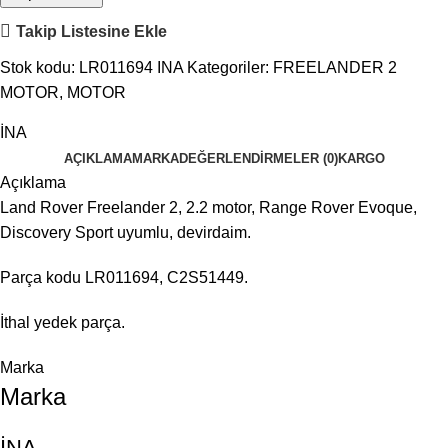
Takip Listesine Ekle
Stok kodu:
LR011694 INA
Kategoriler:
FREELANDER 2
MOTOR
,
MOTOR
İNA
AÇIKLAMA
MARKA
DEĞERLENDIRMELER (0)
KARGO
Açıklama
Land Rover Freelander 2, 2.2 motor, Range Rover Evoque,
Discovery Sport uyumlu, devirdaim.
Parça kodu LR011694, C2S51449.
İthal yedek parça.
Marka
Marka
İNA