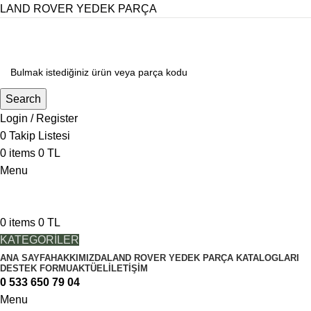
LAND ROVER YEDEK PARÇA
Search
Login / Register
0
Takip Listesi
0
items
0
TL
Menu
0
items
0
TL
KATEGORİLER
ANA SAYFA
HAKKIMIZDA
LAND ROVER YEDEK PARÇA KATALOGLARI
DESTEK FORMU
AKTÜEL
İLETIŞIM
0 533 650 79 04
Menu