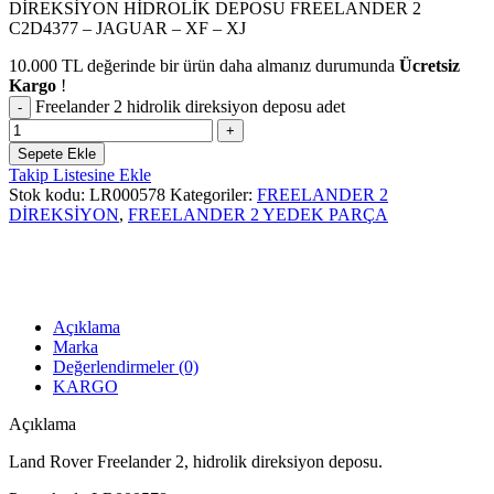
DİREKSİYON HİDROLİK DEPOSU FREELANDER 2
C2D4377 – JAGUAR – XF – XJ
10.000
TL
değerinde bir ürün daha almanız durumunda
Ücretsiz
Kargo
!
Freelander 2 hidrolik direksiyon deposu adet
Sepete Ekle
Takip Listesine Ekle
Stok kodu:
LR000578
Kategoriler:
FREELANDER 2
DİREKSİYON
,
FREELANDER 2 YEDEK PARÇA
Açıklama
Marka
Değerlendirmeler (0)
KARGO
Açıklama
Land Rover Freelander 2, hidrolik direksiyon deposu.