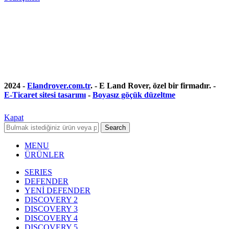
2024 -
Elandrover.com.tr
. - E Land Rover, özel bir firmadır. -
E-Ticaret sitesi tasarımı
-
Boyasız göçük düzeltme
Kapat
Search
MENU
ÜRÜNLER
SERIES
DEFENDER
YENİ DEFENDER
DISCOVERY 2
DISCOVERY 3
DISCOVERY 4
DISCOVERY 5