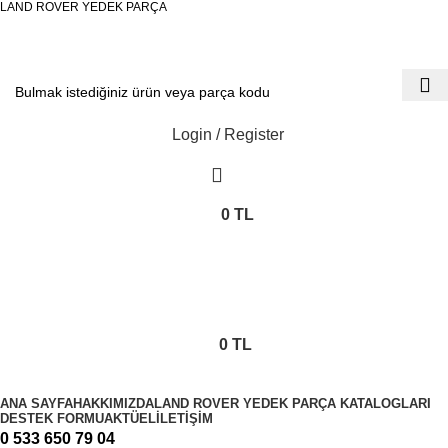
LAND ROVER YEDEK PARÇA
Login / Register
0
TL
0
items
0
TL
KATEGORİLER
ANA SAYFA
HAKKIMIZDA
LAND ROVER YEDEK PARÇA KATALOGLARI
DESTEK FORMU
AKTÜEL
İLETIŞIM
0 533 650 79 04