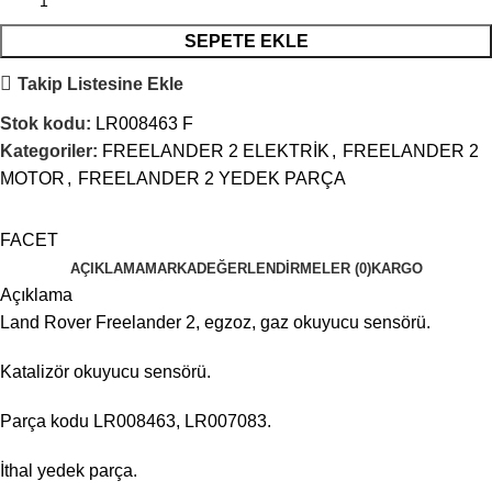
SEPETE EKLE
Takip Listesine Ekle
Stok kodu:
LR008463 F
Kategoriler:
FREELANDER 2 ELEKTRİK
,
FREELANDER 2
MOTOR
,
FREELANDER 2 YEDEK PARÇA
FACET
AÇIKLAMA
MARKA
DEĞERLENDIRMELER (0)
KARGO
Açıklama
Land Rover Freelander 2, egzoz, gaz okuyucu sensörü.
Katalizör okuyucu sensörü.
Parça kodu LR008463, LR007083.
İthal yedek parça.