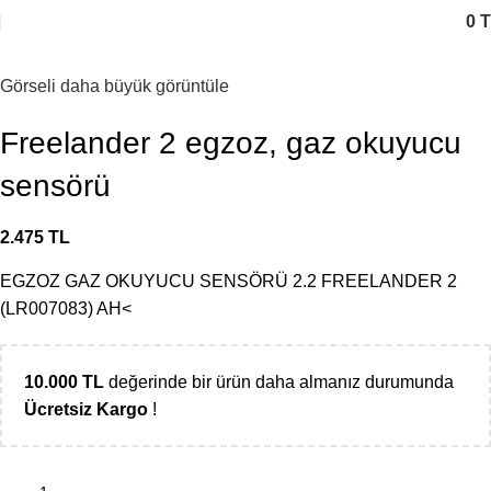
0
T
Görseli daha büyük görüntüle
Freelander 2 egzoz, gaz okuyucu
sensörü
2.475
TL
EGZOZ GAZ OKUYUCU SENSÖRÜ 2.2 FREELANDER 2
(LR007083) AH<
10.000
TL
değerinde bir ürün daha almanız durumunda
Ücretsiz Kargo
!