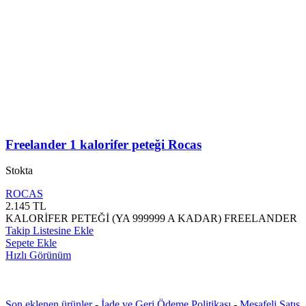
Freelander 1 kalorifer peteği Rocas
Stokta
ROCAS
2.145
TL
KALORİFER PETEĞİ (YA 999999 A KADAR) FREELANDER
Takip Listesine Ekle
Sepete Ekle
Hızlı Görünüm
Son eklenen ürünler
-
İade ve Geri Ödeme Politikası
-
Mesafeli Satış