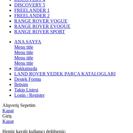
DISCOVERY 5
FREELANDER 1
FREELANDER 2
RANGE ROVER VOGUE
RANGE ROVER EVOQUE
RANGE ROVER SPORT
ANA SAYFA
Menu title
Menu title
Menu title
Menu title
Hakkımızda
LAND ROVER YEDEK PARÇA KATALOGLARI
Destek Formu
İletişim
Takip Listesi
Login / Register
Alışveriş Sepetim
Kapat
Giriş
Kapat
Henüz kayıtlı kullanıcı değilseniz;