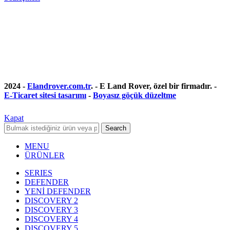
2024 -
Elandrover.com.tr
. - E Land Rover, özel bir firmadır. -
E-Ticaret sitesi tasarımı
-
Boyasız göçük düzeltme
Kapat
Search
MENU
ÜRÜNLER
SERIES
DEFENDER
YENİ DEFENDER
DISCOVERY 2
DISCOVERY 3
DISCOVERY 4
DISCOVERY 5