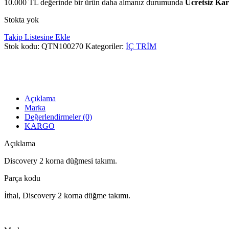
10.000
TL
değerinde bir ürün daha almanız durumunda
Ücretsiz Ka
Stokta yok
Takip Listesine Ekle
Stok kodu:
QTN100270
Kategoriler:
İÇ TRİM
Açıklama
Marka
Değerlendirmeler (0)
KARGO
Açıklama
Discovery 2 korna düğmesi takımı.
Parça kodu
İthal, Discovery 2 korna düğme takımı.