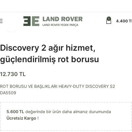
1
4.400
T
Görseli daha büyük görüntüle
Discovery 2 ağır hizmet,
güçlendirilmiş rot borusu
12.730
TL
ROT BORUSU VE BAŞLIKLARI HEAVY-DUTY DISCOVERY S2
DA5509
5.600
TL
değerinde bir ürün daha almanız durumunda
Ücretsiz Kargo
!