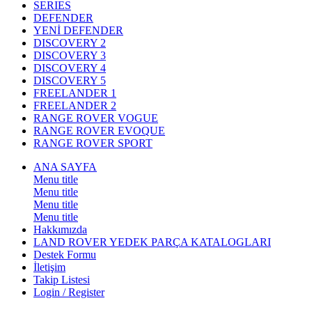
SERIES
DEFENDER
YENİ DEFENDER
DISCOVERY 2
DISCOVERY 3
DISCOVERY 4
DISCOVERY 5
FREELANDER 1
FREELANDER 2
RANGE ROVER VOGUE
RANGE ROVER EVOQUE
RANGE ROVER SPORT
ANA SAYFA
Menu title
Menu title
Menu title
Menu title
Hakkımızda
LAND ROVER YEDEK PARÇA KATALOGLARI
Destek Formu
İletişim
Takip Listesi
Login / Register