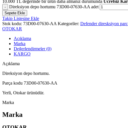
10.000
TL
değerinde bir ürün daha almanız durumunda
Ücretsiz Ka
Direksiyon depo hortumu 73D00-07630-AA adet
Sepete Ekle
Takip Listesine Ekle
Stok kodu:
73D00-07630-AA
Kategoriler:
Defender diresksiyon parç
OTOKAR
Açıklama
Marka
Değerlendirmeler (0)
KARGO
Açıklama
Direksiyon depo hortumu.
Parça kodu 73D00-07630-AA
Yerli, Otokar ürünüdür.
Marka
Marka
OTOKAR