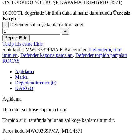
ÖN TORPİDO SOL KÖŞE KAPAMA TRİMİ (MTC4571)
10.000
TL
değerinde bir ürün daha almanız durumunda
Ücretsiz
Kargo
!
Defender sol köşe kaplama trimi adet
Sepete Ekle
Takip Listesine Ekle
Stok kodu:
MWC9339PMA R
Kategoriler:
Defender iç trim
ürünleri
,
Defender kaporta parçaları
,
Defender torpido parçaları
ROCAS
Açıklama
Marka
Değerlendirmeler (0)
KARGO
Açıklama
Defender sol köşe kaplama trimi.
Torpido sürü tarafında bulunan sol köşe kaplama trimidir.
Parça kodu MWC9339PMA, MTC4571