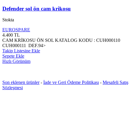
Defender sol ön cam krikosu
Stokta
EUROSPARE
4.400
TL
CAM KRİKOSU ÖN SOL KATALOG KODU : CUH000110
CUH000111 DEF.94>
Takip Listesine Ekle
Sepete Ekle
Hızlı Görünüm
Son eklenen ürünler
-
İade ve Geri Ödeme Politikası
-
Mesafeli Satış
Sözleşmesi