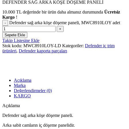
DEFENDER SAĞ ARKA KÖŞE DÖŞEME PANELİ
10.000
TL
değerinde bir ürün daha almanız durumunda
Ücretsiz
Kargo
!
Defender sağ arka köşe döşeme paneli, MWC8910LOY adet
Sepete Ekle
Takip Listesine Ekle
Stok kodu:
MWC8910LOY-LD
Kategoriler:
Defender iç trim
ürünleri
,
Defender kaporta parçaları
Açıklama
Marka
Değerlendirmeler (0)
KARGO
Açıklama
Defender sağ arka köşe döşeme paneli.
Arka sabit camların iç döşeme panelidir.