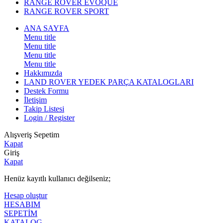
RANGE ROVER EVOQUE
RANGE ROVER SPORT
ANA SAYFA
Menu title
Menu title
Menu title
Menu title
Hakkımızda
LAND ROVER YEDEK PARÇA KATALOGLARI
Destek Formu
İletişim
Takip Listesi
Login / Register
Alışveriş Sepetim
Kapat
Giriş
Kapat
Henüz kayıtlı kullanıcı değilseniz;
Hesap oluştur
HESABIM
SEPETİM
KATALOG