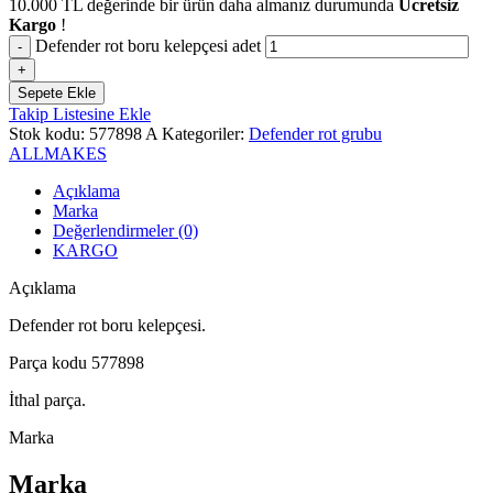
10.000
TL
değerinde bir ürün daha almanız durumunda
Ücretsiz
Kargo
!
Defender rot boru kelepçesi adet
Sepete Ekle
Takip Listesine Ekle
Stok kodu:
577898 A
Kategoriler:
Defender rot grubu
ALLMAKES
Açıklama
Marka
Değerlendirmeler (0)
KARGO
Açıklama
Defender rot boru kelepçesi.
Parça kodu 577898
İthal parça.
Marka
Marka