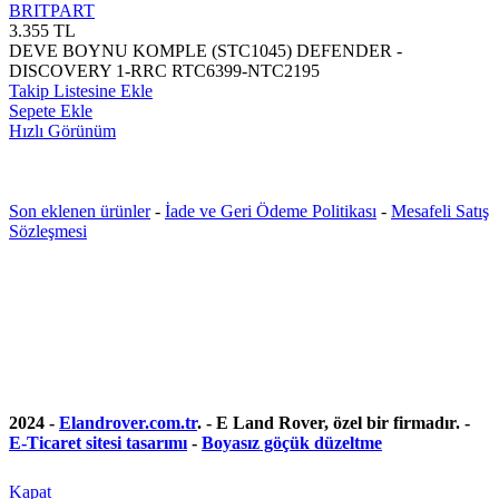
BRITPART
3.355
TL
DEVE BOYNU KOMPLE (STC1045) DEFENDER -
DISCOVERY 1-RRC RTC6399-NTC2195
Takip Listesine Ekle
Sepete Ekle
Hızlı Görünüm
Son eklenen ürünler
-
İade ve Geri Ödeme Politikası
-
Mesafeli Satış
Sözleşmesi
2024 -
Elandrover.com.tr
. - E Land Rover, özel bir firmadır. -
E-Ticaret sitesi tasarımı
-
Boyasız göçük düzeltme
Kapat