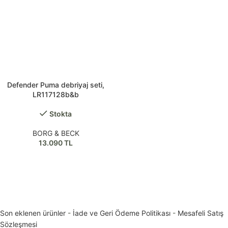
Defender Puma debriyaj seti,
LR117128b&b
Stokta
BORG & BECK
13.090
TL
Son eklenen ürünler
-
İade ve Geri Ödeme Politikası
-
Mesafeli Satış
Sözleşmesi