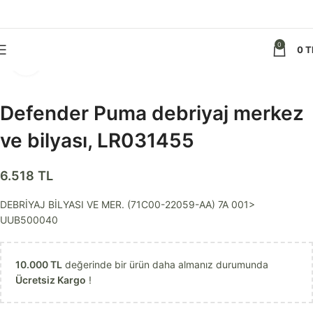
0
0
T
Görseli daha büyük görüntüle
Defender Puma debriyaj merkez
ve bilyası, LR031455
6.518
TL
DEBRİYAJ BİLYASI VE MER. (71C00-22059-AA) 7A 001>
UUB500040
10.000
TL
değerinde bir ürün daha almanız durumunda
Ücretsiz Kargo
!