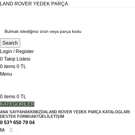
LAND ROVER YEDEK PARÇA
Search
Login / Register
0
Takip Listesi
0
items
0
TL
Menu
0
items
0
TL
KATEGORİLER
ANA SAYFA
HAKKIMIZDA
LAND ROVER YEDEK PARÇA KATALOGLARI
DESTEK FORMU
AKTÜEL
İLETIŞIM
0 533 650 79 04
Menu
Görseli daha büyük görüntüle