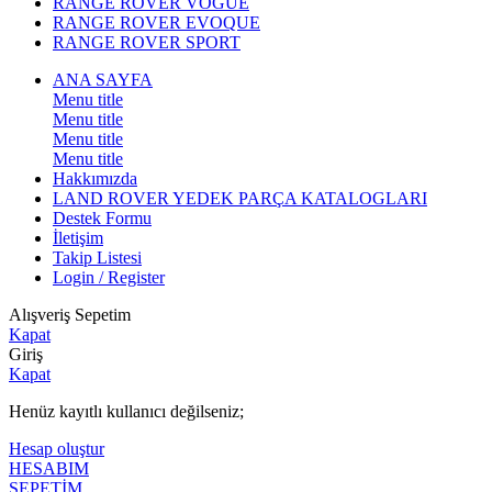
RANGE ROVER VOGUE
RANGE ROVER EVOQUE
RANGE ROVER SPORT
ANA SAYFA
Menu title
Menu title
Menu title
Menu title
Hakkımızda
LAND ROVER YEDEK PARÇA KATALOGLARI
Destek Formu
İletişim
Takip Listesi
Login / Register
Alışveriş Sepetim
Kapat
Giriş
Kapat
Henüz kayıtlı kullanıcı değilseniz;
Hesap oluştur
HESABIM
SEPETİM