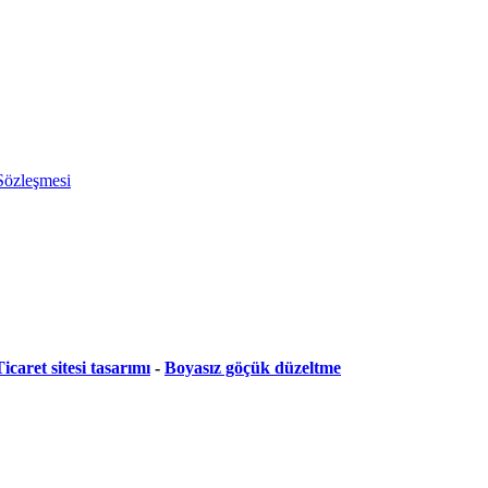
 Sözleşmesi
icaret sitesi tasarımı
-
Boyasız göçük düzeltme