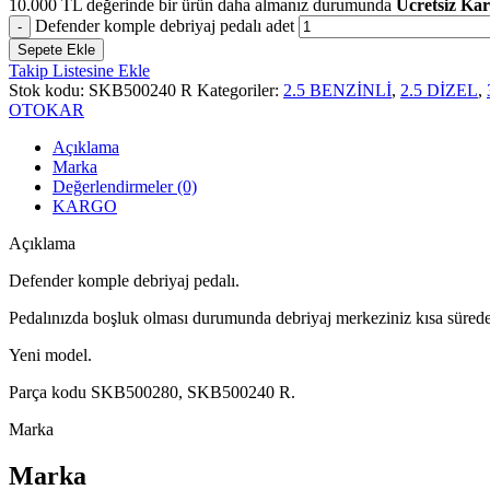
10.000
TL
değerinde bir ürün daha almanız durumunda
Ücretsiz Ka
Defender komple debriyaj pedalı adet
Sepete Ekle
Takip Listesine Ekle
Stok kodu:
SKB500240 R
Kategoriler:
2.5 BENZİNLİ
,
2.5 DİZEL
,
OTOKAR
Açıklama
Marka
Değerlendirmeler (0)
KARGO
Açıklama
Defender komple debriyaj pedalı.
Pedalınızda boşluk olması durumunda debriyaj merkeziniz kısa sürede 
Yeni model.
Parça kodu SKB500280, SKB500240 R.
Marka
Marka