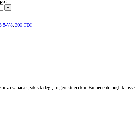
rgo
!
3.5-V8
,
300 TDI
arıza yapacak, sık sık değişim gerektirecektir. Bu nedenle boşluk hiss