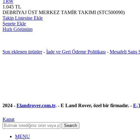
TRW
1.045
TL
DEBRİYAJ ÜST MERKEZ TAMİR TAKIMI (STC500090)
Takip Listesine Ekle
Sepete Ekle
Hızlı Görünüm
Son eklenen ürünler
-
İade ve Geri Ödeme Politikası
-
Mesafeli Satış
2024 -
Elandrover.com.tr
. - E Land Rover, özel bir firmadır. -
E-T
Kapat
Search
MENU