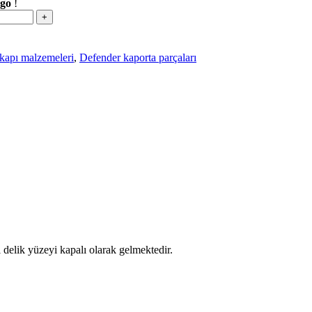
rgo
!
kapı malzemeleri
,
Defender kaporta parçaları
 delik yüzeyi kapalı olarak gelmektedir.