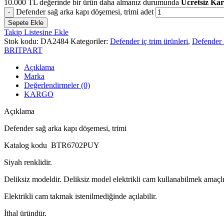
10.000
TL
değerinde bir ürün daha almanız durumunda
Ücretsiz Ka
Defender sağ arka kapı döşemesi, trimi adet
Sepete Ekle
Takip Listesine Ekle
Stok kodu:
DA2484
Kategoriler:
Defender iç trim ürünleri
,
Defender 
BRITPART
Açıklama
Marka
Değerlendirmeler (0)
KARGO
Açıklama
Defender sağ arka kapı döşemesi, trimi
Katalog kodu BTR6702PUY
Siyah renklidir.
Deliksiz modeldir. Deliksiz model elektrikli cam kullanabilmek amaçlı
Elektrikli cam takmak istenilmediğinde açılabilir.
İthal üründür.