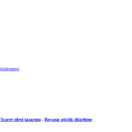
 Sözleşmesi
icaret sitesi tasarımı
-
Boyasız göçük düzeltme