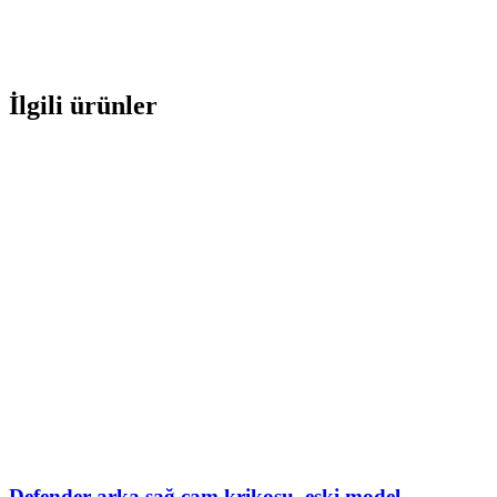
İlgili ürünler
Defender arka sağ cam krikosu, eski model