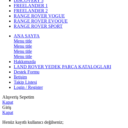
DISCOVERY 5
FREELANDER 1
FREELANDER 2
RANGE ROVER VOGUE
RANGE ROVER EVOQUE
RANGE ROVER SPORT
ANA SAYFA
Menu title
Menu title
Menu title
Menu title
Hakkımızda
LAND ROVER YEDEK PARÇA KATALOGLARI
Destek Formu
İletişim
Takip Listesi
Login / Register
Alışveriş Sepetim
Kapat
Giriş
Kapat
Henüz kayıtlı kullanıcı değilseniz;