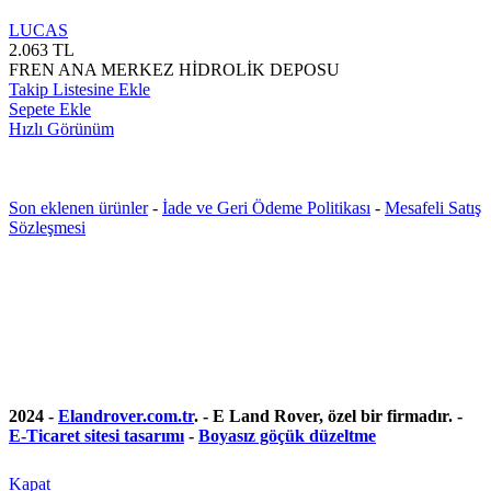
LUCAS
2.063
TL
FREN ANA MERKEZ HİDROLİK DEPOSU
Takip Listesine Ekle
Sepete Ekle
Hızlı Görünüm
Son eklenen ürünler
-
İade ve Geri Ödeme Politikası
-
Mesafeli Satış
Sözleşmesi
2024 -
Elandrover.com.tr
. - E Land Rover, özel bir firmadır. -
E-Ticaret sitesi tasarımı
-
Boyasız göçük düzeltme
Kapat