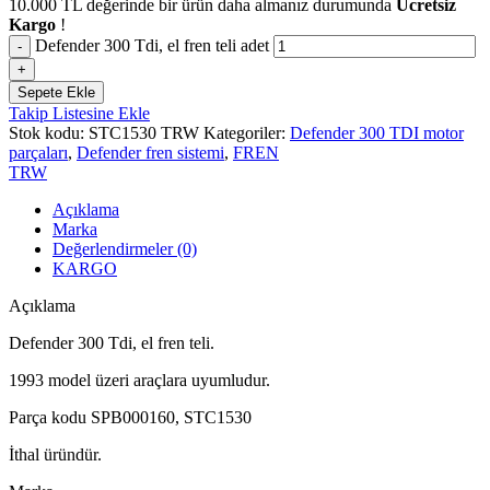
10.000
TL
değerinde bir ürün daha almanız durumunda
Ücretsiz
Kargo
!
Defender 300 Tdi, el fren teli adet
Sepete Ekle
Takip Listesine Ekle
Stok kodu:
STC1530 TRW
Kategoriler:
Defender 300 TDI motor
parçaları
,
Defender fren sistemi
,
FREN
TRW
Açıklama
Marka
Değerlendirmeler (0)
KARGO
Açıklama
Defender 300 Tdi, el fren teli.
1993 model üzeri araçlara uyumludur.
Parça kodu SPB000160, STC1530
İthal üründür.