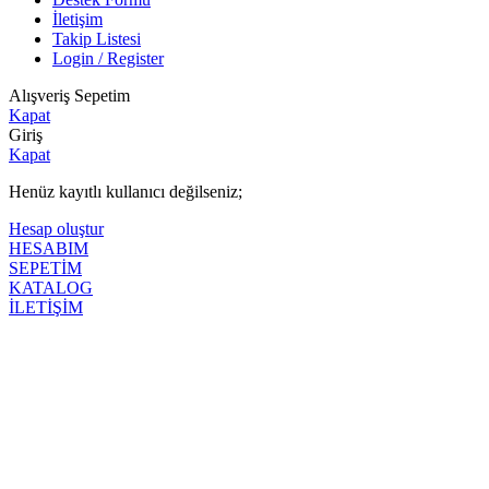
İletişim
Takip Listesi
Login / Register
Alışveriş Sepetim
Kapat
Giriş
Kapat
Henüz kayıtlı kullanıcı değilseniz;
Hesap oluştur
HESABIM
SEPETİM
KATALOG
İLETİŞİM