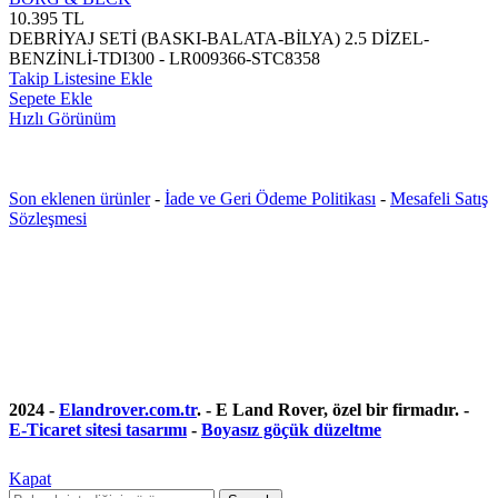
10.395
TL
DEBRİYAJ SETİ (BASKI-BALATA-BİLYA) 2.5 DİZEL-
BENZİNLİ-TDI300 - LR009366-STC8358
Takip Listesine Ekle
Sepete Ekle
Hızlı Görünüm
Son eklenen ürünler
-
İade ve Geri Ödeme Politikası
-
Mesafeli Satış
Sözleşmesi
2024 -
Elandrover.com.tr
. - E Land Rover, özel bir firmadır. -
E-Ticaret sitesi tasarımı
-
Boyasız göçük düzeltme
Kapat