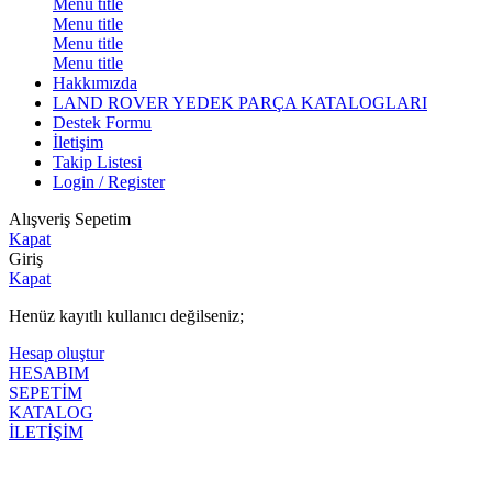
Menu title
Menu title
Menu title
Menu title
Hakkımızda
LAND ROVER YEDEK PARÇA KATALOGLARI
Destek Formu
İletişim
Takip Listesi
Login / Register
Alışveriş Sepetim
Kapat
Giriş
Kapat
Henüz kayıtlı kullanıcı değilseniz;
Hesap oluştur
HESABIM
SEPETİM
KATALOG
İLETİŞİM