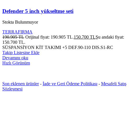
Defender 5 inch yükseltme seti
Stokta Bulunmuyor
TERRAFIRMA
190.905
TL
Orijinal fiyat: 190.905 TL.
150.700
TL
Şu andaki fiyat:
150.700 TL.
SÜSPANSİYON KİT TAKIMI +5 DEF.90-110 DIS.S1-RC
Takip Listesine Ekle
Devamını oku
Hızlı Görünüm
Son eklenen ürünler
-
İade ve Geri Ödeme Politikası
-
Mesafeli Satış
Sözleşmesi