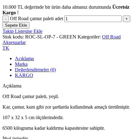
10.000
TL
değerinde bir ürün daha almanız durumunda
Ücretsiz
Kargo
!
Off Road çamur paleti adet
Sepete Ekle
Takip Listesine Ekle
Stok kodu:
ROC-SL-OP-7 - GREEN
Kategoriler:
Off Road
Aksesuarlar
TK
Açıklama
Marka
Değerlendirmeler (0)
KARGO
Açıklama
Off Road çamur paleti, yeşil.
Kar, çamur, kum gibi zor şartlarda kullanılmak amaçlı üretilmiştir.
107 x 32 x 5 cm ölçülerindedir.
6500 kilograma kadar kaldırma kapasitesine sahiptir.
İthal üründür.