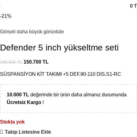
0
T
-21%
Görseli daha büyük görüntüle
Defender 5 inch yükseltme seti
150.700
TL
190.905
TL
SÜSPANSİYON KİT TAKIMI +5 DEF.90-110 DIS.S1-RC
10.000
TL
değerinde bir ürün daha almanız durumunda
Ücretsiz Kargo
!
Stokta yok
Takip Listesine Ekle