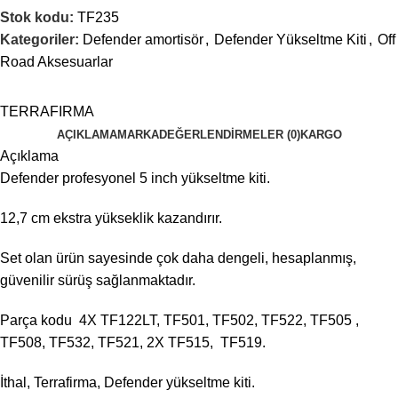
Stok kodu:
TF235
Kategoriler:
Defender amortisör
,
Defender Yükseltme Kiti
,
Off
Road Aksesuarlar
TERRAFIRMA
AÇIKLAMA
MARKA
DEĞERLENDIRMELER (0)
KARGO
Açıklama
Defender profesyonel 5 inch yükseltme kiti.
12,7 cm ekstra yükseklik kazandırır.
Set olan ürün sayesinde çok daha dengeli, hesaplanmış,
güvenilir sürüş sağlanmaktadır.
Parça kodu 4X TF122LT, TF501, TF502, TF522, TF505 ,
TF508, TF532, TF521, 2X TF515, TF519.
İthal, Terrafirma, Defender yükseltme kiti.