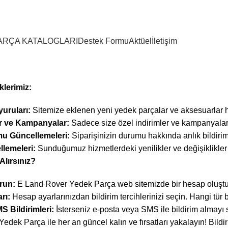
ARÇA KATALOGLARI
Destek Formu
Aktüel
İletişim
klerimiz:
uruları:
Sitemize eklenen yeni yedek parçalar ve aksesuarlar h
er ve Kampanyalar:
Sadece size özel indirimler ve kampanyalar h
u Güncellemeleri:
Siparişinizin durumu hakkında anlık bildiriml
lemeleri:
Sunduğumuz hizmetlerdeki yenilikler ve değişiklikler 
Alırsınız?
run:
E Land Rover Yedek Parça web sitemizde bir hesap oluşturar
rı:
Hesap ayarlarınızdan bildirim tercihlerinizi seçin. Hangi tür bi
S Bildirimleri:
İsterseniz e-posta veya SMS ile bildirim almayı s
dek Parça ile her an güncel kalın ve fırsatları yakalayın! Bildi