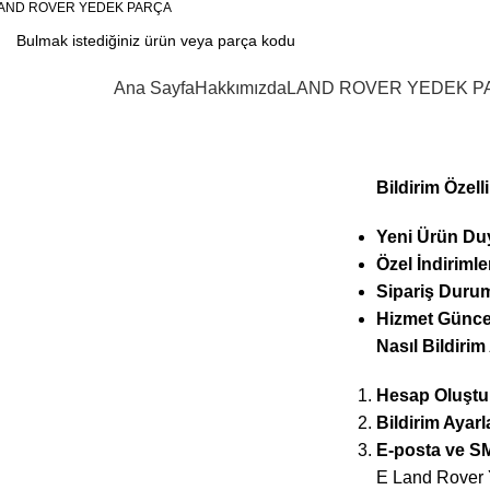
AND ROVER YEDEK PARÇA
KATEGORİLER
Ana Sayfa
Hakkımızda
LAND ROVER YEDEK P
Bildirim
Bildirim Özelli
Yeni Ürün Duy
Özel İndiriml
Sipariş Durum
Hizmet Güncel
Nasıl Bildirim 
Hesap Oluştu
Bildirim Ayarla
E-posta ve SM
E Land Rover Ye