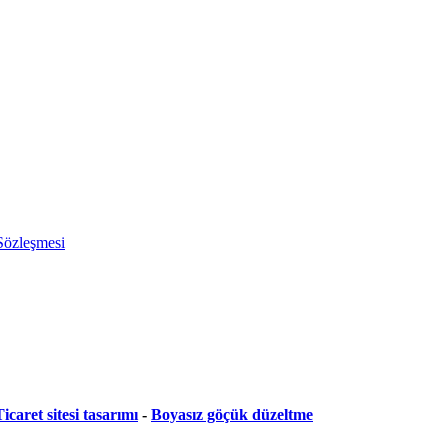
 Sözleşmesi
icaret sitesi tasarımı
-
Boyasız göçük düzeltme