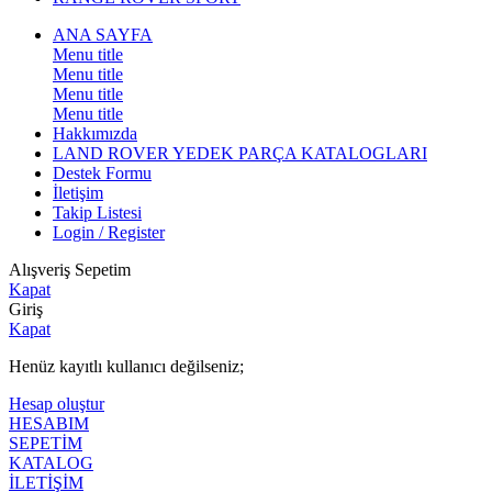
ANA SAYFA
Menu title
Menu title
Menu title
Menu title
Hakkımızda
LAND ROVER YEDEK PARÇA KATALOGLARI
Destek Formu
İletişim
Takip Listesi
Login / Register
Alışveriş Sepetim
Kapat
Giriş
Kapat
Henüz kayıtlı kullanıcı değilseniz;
Hesap oluştur
HESABIM
SEPETİM
KATALOG
İLETİŞİM