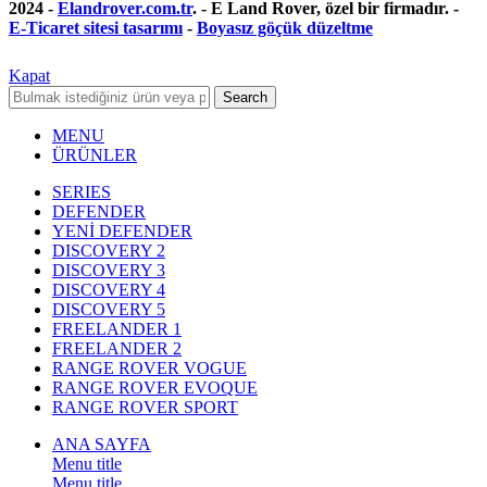
2024 -
Elandrover.com.tr
. - E Land Rover, özel bir firmadır. -
E-Ticaret sitesi tasarımı
-
Boyasız göçük düzeltme
Kapat
Search
MENU
ÜRÜNLER
SERIES
DEFENDER
YENİ DEFENDER
DISCOVERY 2
DISCOVERY 3
DISCOVERY 4
DISCOVERY 5
FREELANDER 1
FREELANDER 2
RANGE ROVER VOGUE
RANGE ROVER EVOQUE
RANGE ROVER SPORT
ANA SAYFA
Menu title
Menu title