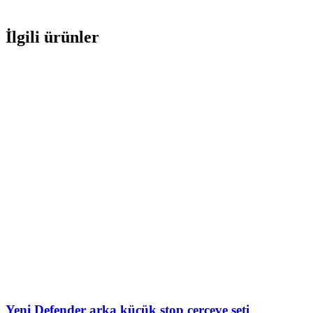
İlgili ürünler
Yeni Defender arka küçük stop çerçeve seti