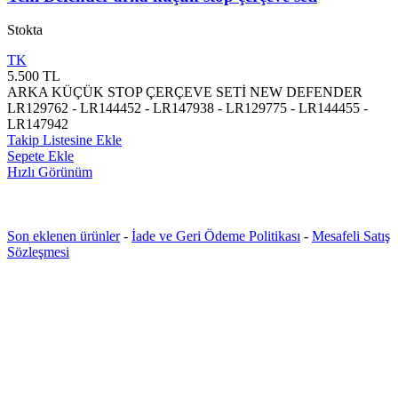
Stokta
TK
5.500
TL
ARKA KÜÇÜK STOP ÇERÇEVE SETİ NEW DEFENDER
LR129762 - LR144452 - LR147938 - LR129775 - LR144455 -
LR147942
Takip Listesine Ekle
Sepete Ekle
Hızlı Görünüm
Son eklenen ürünler
-
İade ve Geri Ödeme Politikası
-
Mesafeli Satış
Sözleşmesi