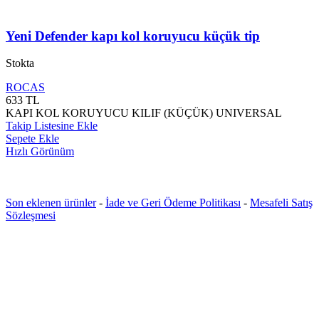
Yeni Defender kapı kol koruyucu küçük tip
Stokta
ROCAS
633
TL
KAPI KOL KORUYUCU KILIF (KÜÇÜK) UNIVERSAL
Takip Listesine Ekle
Sepete Ekle
Hızlı Görünüm
Son eklenen ürünler
-
İade ve Geri Ödeme Politikası
-
Mesafeli Satış
Sözleşmesi