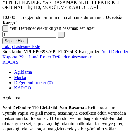
YENİ DEFENDER, YAN BASAMAK SETİ, ELEKTRİKLİ,
ORİJİNAL TİP, 110, MODÜL VE KABLO DAHİL
10.000
TL
değerinde bir ürün daha almanız durumunda
Ücretsiz
Kargo
!
Yeni Defender elektrikli yan basamak seti adet
Sepete Ekle
Takip Listesine Ekle
Stok kodu:
VPLEP0393-VPLEP0394 R
Kategoriler:
Yeni Defender
Kaporta
,
Yeni Land Rover Defender aksesuarlar
ROCAS
Açıklama
Marka
Değerlendirmeler (0)
KARGO
Açıklama
Yeni Defender 110 Elektrikli Yan Basamak Seti
, araca tam
uyumlu yapısı ve gizli montaj tasarımıyla estetikten ödün vermeden
maksimum konfor sunar. 110 modül ve tüm bağlantı kabloları dahil
olarak gelen set, kapılar açıldığında otomatik olarak devreye girer,
kapandığında ise araç altına gizlenerek şık bir görünüm sağlar.