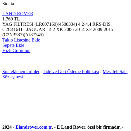
Stokta
LAND ROVER
1.760
TL
YAĞ FİLTRESİ (LR007160)(4508334) 4.2-4.4 RRS-DIS.
C2C41611 - JAGUAR - 4.2 XK 2006-2014 XF 2009-2015
(C2N3587)(AJ87745)
Takip Listesine Ekle
Sepete Ekle
Hızlı Görünüm
Son eklenen ürünler
-
İade ve Geri Ödeme Politikası
-
Mesafeli Satış
Sözleşmesi
2024 -
Elandrover.com.tr
. - E Land Rover, özel bir firmadır. -