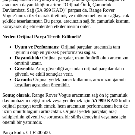
aracınızın dayanıklılığını artırır. “Orijinal Ön İç Çamurluk
Davlumbazı Sağ (5A 999 KAD)” parçası da, Range Rover
Vogue’unuza özel olarak üretilmiş ve mükemmel uyum sağlayacak
şekilde tasarlanmıştır. Bu parça, aracınızın sağ ön çamurluk kısmını
koruyarak dış etmenlerden etkilenmesini önler.
Neden Orijinal Parça Tercih Edilmeli?
Uyum ve Performans:
Orijinal parçalar, aracınızla tam
uyumlu olup en yüksek performansı sağlar.
Dayanıklılık:
Orijinal parçalar, uzun ömürlü olup aracınızın
ömrünü uzatır.
Güvenlik:
Araç güvenliği açısından orijinal parçalar daha
güvenli ve etkili sonuçlar verir.
Garanti:
Orijinal yedek parça kullanımı, aracınızın garanti
koşulları açısından önemlidir.
Sonuç olarak,
Range Rover Vogue aracınızın sağ ön iç çamurluk
davlumbazını değiştirmek veya yenilemek için
5A 999 KAD
kodlu
orijinal parçayı tercih etmek, hem aracınızın performansını hem de
uzun ömürlülüğünü artıracaktır. Orijinal yedek parçalar, araç
sahiplerinin güvenli ve sorunsuz bir sürüş deneyimi yaşaması için
önemli bir yatırımdır.
Parça kodu: CLF500500.