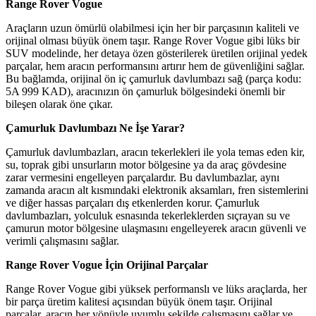
Range Rover Vogue
Araçların uzun ömürlü olabilmesi için her bir parçasının kaliteli ve
orijinal olması büyük önem taşır. Range Rover Vogue gibi lüks bir
SUV modelinde, her detaya özen gösterilerek üretilen orijinal yedek
parçalar, hem aracın performansını artırır hem de güvenliğini sağlar.
Bu bağlamda, orijinal ön iç çamurluk davlumbazı sağ (parça kodu:
5A 999 KAD), aracınızın ön çamurluk bölgesindeki önemli bir
bileşen olarak öne çıkar.
Çamurluk Davlumbazı Ne İşe Yarar?
Çamurluk davlumbazları, aracın tekerlekleri ile yola temas eden kir,
su, toprak gibi unsurların motor bölgesine ya da araç gövdesine
zarar vermesini engelleyen parçalardır. Bu davlumbazlar, aynı
zamanda aracın alt kısmındaki elektronik aksamları, fren sistemlerini
ve diğer hassas parçaları dış etkenlerden korur. Çamurluk
davlumbazları, yolculuk esnasında tekerleklerden sıçrayan su ve
çamurun motor bölgesine ulaşmasını engelleyerek aracın güvenli ve
verimli çalışmasını sağlar.
Range Rover Vogue İçin Orijinal Parçalar
Range Rover Vogue gibi yüksek performanslı ve lüks araçlarda, her
bir parça üretim kalitesi açısından büyük önem taşır. Orijinal
parçalar, aracın her yönüyle uyumlu şekilde çalışmasını sağlar ve