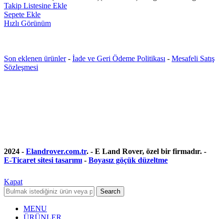
Takip Listesine Ekle
Sepete Ekle
Hızlı Görünüm
Son eklenen ürünler
-
İade ve Geri Ödeme Politikası
-
Mesafeli Satış
Sözleşmesi
2024 -
Elandrover.com.tr
. - E Land Rover, özel bir firmadır. -
E-Ticaret sitesi tasarımı
-
Boyasız göçük düzeltme
Kapat
Search
MENU
ÜRÜNLER