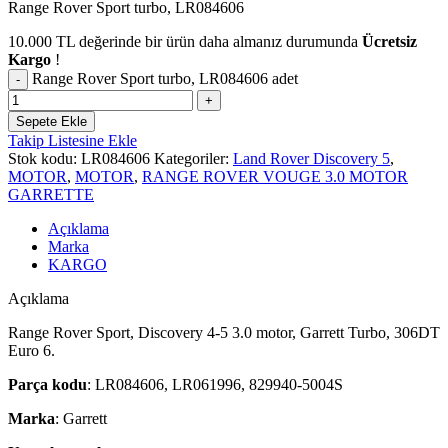
Range Rover Sport turbo, LR084606
10.000
TL
değerinde bir ürün daha almanız durumunda
Ücretsiz
Kargo
!
Range Rover Sport turbo, LR084606 adet
Sepete Ekle
Takip Listesine Ekle
Stok kodu:
LR084606
Kategoriler:
Land Rover Discovery 5
,
MOTOR
,
MOTOR
,
RANGE ROVER VOUGE 3.0 MOTOR
GARRETTE
Açıklama
Marka
KARGO
Açıklama
Range Rover Sport, Discovery 4-5 3.0 motor, Garrett Turbo, 306DT
Euro 6.
Parça kodu
: LR084606, LR061996, 829940-5004S
Marka
: Garrett