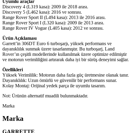
Uyumlu araçlar
Discovery 4 (L319 kasa): 2009 ile 2018 arası.
Discovery 5 (L462 kasa): 2016 ve sonrası.
Range Rover Sport II (L494 kasa): 2013 ile 2016 arası.
Range Rover Sport I (L320 kasa): 2009 ile 2013 arası.
Range Rover IV Vogue (L405 kasa): 2012 ve sonrası.
Ürün Açıklaması
Garrett’in 306DT Euro 6 turboşarjı, yüksek performans ve
dayanıklılık sunmak üzere tasarlanmıştır. Bu turboşarj, Land
Rover’ın çeşitli modellerinde kullanılmak üzere optimize edilmiştir
ve motorun verimliliğini artırarak daha iyi bir sürüş deneyimi sağlar.
Özellikleri
Yüksek Verimlilik: Motorun daha fazla güç üretmesine olanak tanır.
Dayanıklılık: Uzun ömürlü ve güvenilir bir performans sunar.
Kolay Montaj: Orijinal yedek parça ile uyumlu tasarım.
Not: Ürünün alternatif muadili bulunmaktadır.
Marka
Marka
GARRETTE