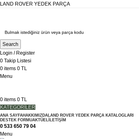
LAND ROVER YEDEK PARÇA
Search
Login / Register
0
Takip Listesi
0
items
0
TL
Menu
0
items
0
TL
KATEGORİLER
ANA SAYFA
HAKKIMIZDA
LAND ROVER YEDEK PARÇA KATALOGLARI
DESTEK FORMU
AKTÜEL
İLETIŞIM
0 533 650 79 04
Menu